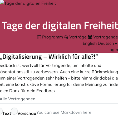
Tage der digitalen Freiheit
Programm
Vorträge
Vortragende
English
Deutsch
•
login
„Digitalisierung – Wirklich für alle?!“
eedback ist wertvoll für Vortragende, um Inhalte und
räsentationsstil zu verbessern. Auch eine kurze Rückmeldun
nn einer Vortragenden sehr helfen – bitte nimm dir dabei die
it, eine konstruktive Formulierung für deine Meinung zu finde
ielen Dank für dein Feedback!
ortragende
ptional
eedback
You can use
Markdown
here.
Text
Vorschau