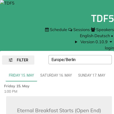
TDF5
Schedule
Sessions
Speakers
English
Deutsch
•
Version 0.10.9
login