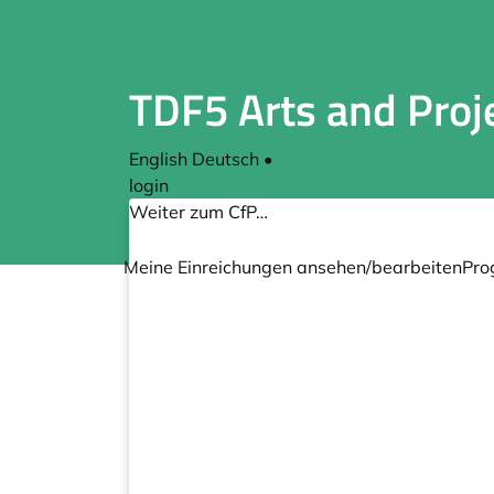
TDF5 Arts and Proj
English
Deutsch
•
login
Weiter zum CfP…
Meine Einreichungen ansehen/bearbeiten
Pro